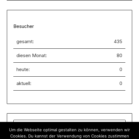
Besucher
gesamt:
435
diesen Monat:
80
heute:
0
aktuell:
0
SUCHEN
Um die Webseite optimal gestalten zu können, verwenden wir
NACH:
Cookies. Du kannst der Verwendung von Cookies zustimmen