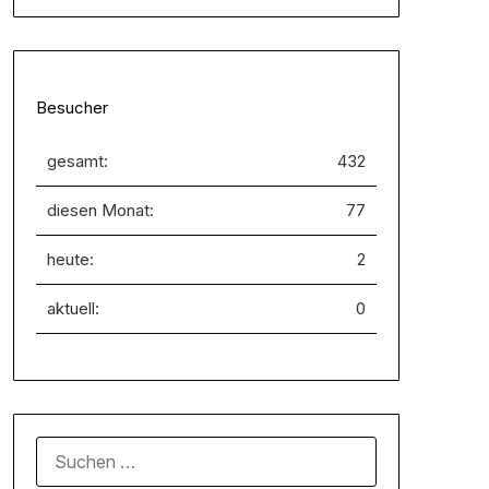
Besucher
gesamt:
432
diesen Monat:
77
heute:
2
aktuell:
0
SUCHEN
NACH: