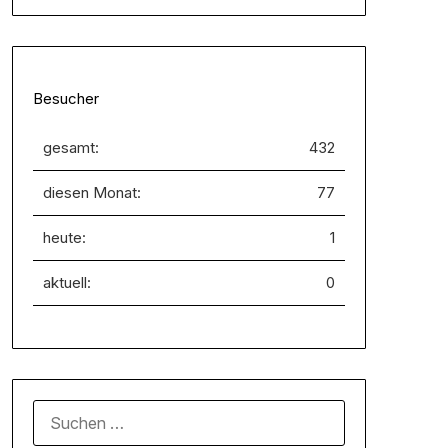
Besucher
gesamt:
432
diesen Monat:
77
heute:
1
aktuell:
0
SUCHEN
NACH: